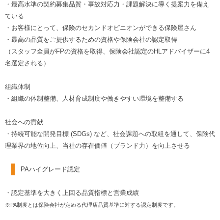
・最高水準の契約募集品質・事故対応力・課題解決に導く提案力を備え
ている
・お客様にとって、保険のセカンドオピニオンができる保険屋さん
・最高の品質をご提供するための資格や保険会社の認定取得
（スタッフ全員がFPの資格を取得、保険会社認定のHLアドバイザーに4
名選定される）
組織体制
・組織の体制整備、人材育成制度や働きやすい環境を整備する
社会への貢献
・持続可能な開発目標 (SDGs) など、社会課題への取組を通して、保険代
理業界の地位向上、当社の存在価値（ブランド力）を向上させる
PAハイグレード認定
・認定基準を大きく上回る品質指標と営業成績
※PA制度とは保険会社が定める代理店品質基準に対する認定制度です。