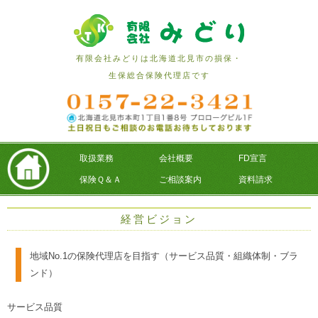
有限会社みどりは北海道北見市の損保・
生保総合保険代理店です
取扱業務
会社概要
FD宣言
保険Ｑ＆Ａ
ご相談案内
資料請求
経営ビジョン
地域No.1の保険代理店を目指す（サービス品質・組織体制・ブラ
ンド）
サービス品質