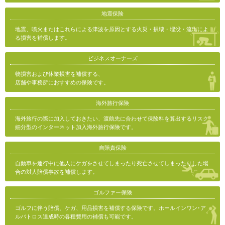
地震保険
地震、噴火またはこれらによる津波を原因とする火災・損壊・埋没・流出によ
る損害を補償します。
ビジネスオーナーズ
物損害および休業損害を補償する、
店舗や事務所におすすめの保険です。
海外旅行保険
海外旅行の際に加入しておきたい、渡航先に合わせて保険料を算出するリスク
細分型のインターネット加入海外旅行保険です。
自賠責保険
自動車を運行中に他人にケガをさせてしまったり死亡させてしまったりした場
合の対人賠償事故を補償します。
ゴルファー保険
ゴルフに伴う賠償、ケガ、用品損害を補償する保険です。ホールインワン･ア
ルバトロス達成時の各種費用の補償も可能です。