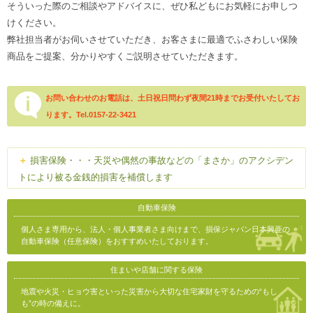
そういった際のご相談やアドバイスに、ぜひ私どもにお気軽にお申しつ
けください。
弊社担当者がお伺いさせていただき、お客さまに最適でふさわしい保険
商品をご提案、分かりやすくご説明させていただきます。
お問い合わせのお電話は、土日祝日問わず夜間21時までお受付いたしてお
ります。Tel.0157-22-3421
損害保険・・・天災や偶然の事故などの「まさか」のアクシデン
トにより被る金銭的損害を補償します
自動車保険
個人さま専用から、法人・個人事業者さま向けまで、損保ジャパン日本興亜の
自動車保険（任意保険）をおすすめいたしております。
住まいや店舗に関する保険
地震や火災・ヒョウ害といった災害から大切な住宅家財を守るための“もし
も”の時の備えに。