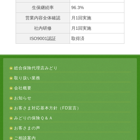
生保継続率
96.3%
営業内容全体確認
月1回実施
社内研修
月1回実施
ISO9001認証
取得済
総合保険代理店みどり
取り扱い業務
会社概要
お知らせ
お客さま対応基本方針（FD宣言）
みどりの保険Ｑ＆Ａ
お客さまの声
ご相談案内