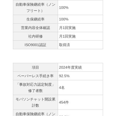
自動車保険継続率（ノン
100%
フリート）
生保継続率
100%
営業内容全体確認
月1回実施
社内研修
月1回実施
ISO9001認証
取得済
項目
2024年度実績
ペーパーレス手続き率
92.5%
「事故対応力認定制度」
4名
修了者数
モバソンチャット開設累
454件
計数
自動車保険継続率（ノン