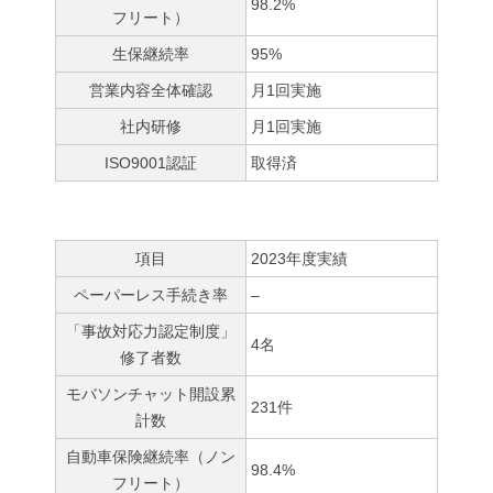
98.2%
フリート）
生保継続率
95%
営業内容全体確認
月1回実施
社内研修
月1回実施
ISO9001認証
取得済
項目
2023年度実績
ペーパーレス手続き率
–
「事故対応力認定制度」
4名
修了者数
モバソンチャット開設累
231件
計数
自動車保険継続率（ノン
98.4%
フリート）