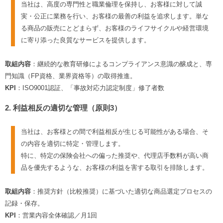
当社は、高度の専門性と職業倫理を保持し、お客様に対して誠
実・公正に業務を行い、お客様の最善の利益を追求します。単な
る商品の販売にとどまらず、お客様のライフサイクルや経営環境
に寄り添った良質なサービスを提供します。
取組内容
：継続的な教育研修によるコンプライアンス意識の醸成と、専
門知識（FP資格、業界資格等）の取得推進。
KPI
：ISO9001認証、「事故対応力認定制度」修了者数
2. 利益相反の適切な管理（原則3）
当社は、お客様との間で利益相反が生じる可能性がある場合、そ
の内容を適切に特定・管理します。
特に、特定の保険会社への偏った推奨や、代理店手数料が高い商
品を優先するような、お客様の利益を害する取引を排除します。
取組内容
：推奨方針（比較推奨）に基づいた適切な商品選定プロセスの
記録・保存。
KPI
：営業内容全体確認／月1回