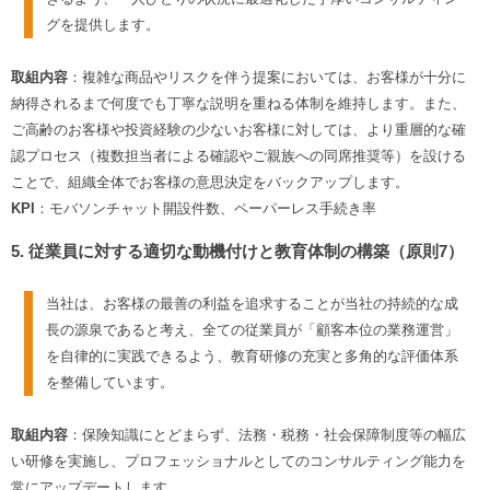
グを提供します。
取組内容
：複雑な商品やリスクを伴う提案においては、お客様が十分に
納得されるまで何度でも丁寧な説明を重ねる体制を維持します。また、
ご高齢のお客様や投資経験の少ないお客様に対しては、より重層的な確
認プロセス（複数担当者による確認やご親族への同席推奨等）を設ける
ことで、組織全体でお客様の意思決定をバックアップします。
KPI
：モバソンチャット開設件数、ペーパーレス手続き率
5. 従業員に対する適切な動機付けと教育体制の構築（原則7）
当社は、お客様の最善の利益を追求することが当社の持続的な成
長の源泉であると考え、全ての従業員が「顧客本位の業務運営」
を自律的に実践できるよう、教育研修の充実と多角的な評価体系
を整備しています。
取組内容
：保険知識にとどまらず、法務・税務・社会保障制度等の幅広
い研修を実施し、プロフェッショナルとしてのコンサルティング能力を
常にアップデートします。