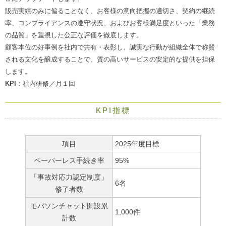
販売実績のみに偏ることなく、お客様の意向把握の適切さ、契約の継続
率、コンプライアンスの遵守状況、およびお客様満足度といった「業務
の品質」を重視した公正な評価を徹底します。
顧客本位の好事例を社内で共有・表彰し、誠実な行動が組織全体で称賛
される文化を醸成することで、質の高いサービスの安定的な提供を担保
します。
KPI
：社内研修／月１回
KPI指標
項目
2025年度目標
ペーパーレス手続き率
95%
「事故対応力認定制度」
6名
修了者数
モバソンチャット開設累
1,000件
計数