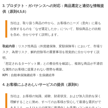
3. プロダクト・ガバナンスへの対応：商品選定と適切な情報提
供（原則4,5,6）
当社は、取り扱う商品の中から、お客様のニーズ（意向）に最も
合致するものを「なぜ選定したか」について、類似商品との比較
を含め、分かりやすく説明します。
取組内容
：リスク性商品（外貨建保険、変額保険等）において、市場リ
スク、為替リスク、解約控除等の重要事項を視覚的に分かりやすく説
明。
「想定されるターゲット層」との整合性を確認し、複雑な商品が不適切
な属性のお客様に提案されない態勢を構築。
KPI
：自動車保険継続率・生保継続率
4. お客様にふさわしいサービスの提供（原則6）
当社は、お客様の知識、経験、財産状況、および加入目的を深く
理解することに努め、すべてのお客様が安心して最適な選択がで
きるよう、一人ひとりの状況に最適化した手厚いコンサルティン