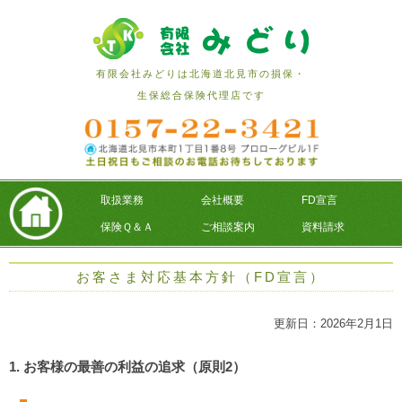
有限会社みどりは北海道北見市の損保・
生保総合保険代理店です
取扱業務
会社概要
FD宣言
保険Ｑ＆Ａ
ご相談案内
資料請求
お客さま対応基本方針（FD宣言）
更新日：2026年2月1日
1. お客様の最善の利益の追求（原則2）