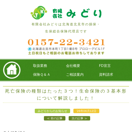
有限会社みどりは北海道北見市の損保・
生保総合保険代理店です
取扱業務
会社概要
FD宣言
保険Ｑ＆Ａ
ご相談案内
資料請求
死亡保険の種類はたった３つ！生命保険の３基本形
について解説しました！
みどりからのお知らせ
'26年06月12日
前の記事
次の記事