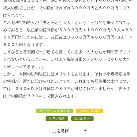
額控除額が５０００万円、法定相続人比例控除額が１０００万円×法定相
続人の数でしたが、その額がそれぞれ３０００万円と６００万円に引下
げられます。
これを法定相続人が「妻と子ども２人」という、一般的な事例に当ては
めてみると、改正前の控除額が５０００万円＋１０００万円×３人＝８０
００万円だったのに対し、改正後は３０００万円＋６００万円×３人＝４
８００万円となります。
こうなると首都圏で一戸建てを持っている多くの人たちが無関係ではい
られないということから、これまで税制改正のデメリットばかりが大き
く報じられてきました。
しかし、今回の税制改正にはメリットもあります。それは小規模宅地等
の特例が、新たに設けられたことです。これまでも居住用の土地につい
ては、２４０㎡以下は評価額の８０％が減額されていましたが、改正後
はその面積が３３０㎡まで拡大されます。
みどりからのお知らせ
'14年12月24日
前の記事
次の記事