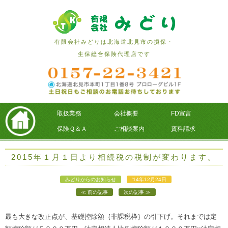
有限会社みどりは北海道北見市の損保・
生保総合保険代理店です
取扱業務
会社概要
FD宣言
保険Ｑ＆Ａ
ご相談案内
資料請求
2015年１月１日より相続税の税制が変わります。
みどりからのお知らせ
'14年12月24日
前の記事
次の記事
最も大きな改正点が、基礎控除額｛非課税枠｝の引下げ。それまでは定